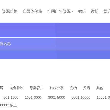
资源价格
自媒体价格
全网广告资源
微信
微博
媒
贴吧
论坛
文案代写
小红书
企业问答
百度百科
短视频
居
美食餐饮
母婴育儿
好物分享
宠物
探店
其他
501-1000
1001-3000
3001-5000
5001-10000
10001-
500001以上