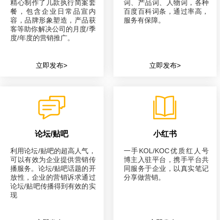
精心制作了几款执行简案套
词、产品词、人物词，各种
餐，包含企业日常品宣内
百度百科词条，通过率高，
容，品牌形象塑造，产品获
服务有保障。
客等助你解决公司的月度/季
度/年度的营销推广。
立即发布>
立即发布>
论坛/贴吧
小红书
利用论坛/贴吧的超高人气，
一手KOL/KOC优质红人号
可以有效为企业提供营销传
博主入驻平台，携手平台共
播服务。论坛/贴吧话题的开
同服务于企业，以真实笔记
放性，企业的营销诉求通过
分享做营销。
论坛/贴吧传播得到有效的实
现